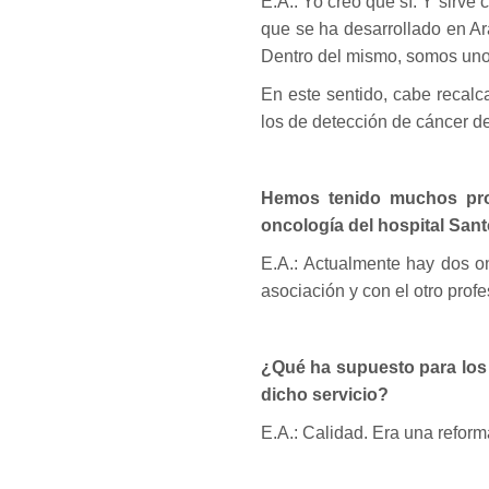
E.A.: Yo creo que sí. Y sirv
que se ha desarrollado en Ar
Dentro del mismo, somos uno 
En este sentido, cabe recal
los de detección de cáncer de
Hemos tenido muchos probl
oncología del hospital San
E.A.: Actualmente hay dos on
asociación y con el otro pro
¿Qué ha supuesto para los 
dicho servicio?
E.A.: Calidad. Era una refor