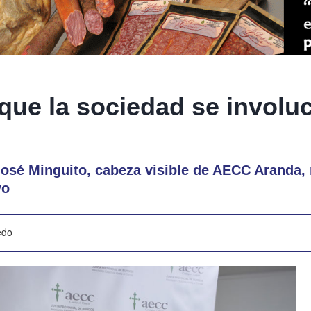
ue la sociedad se involu
José Minguito, cabeza visible de AECC Aranda,
vo
edo