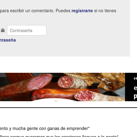
para escribir un comentario. Puedes
registrarte
si no tienes
traseña
lento y mucha gente con ganas de emprender"
lano porque queremos que las canciones lleguen a la gente"