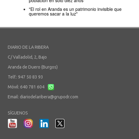
población en sólo diez años"
"El rol en Aranda es un patrimonio invisible que
queremos sacar a la luz"
DIARIO DE LA RIBERA
C/ Valladolid, 2, Bajo
Aranda de Duero (Burgos)
Telf.: 947 50 83 93
Móvil: 640 781 604
Email:
diariodelaribera@grupodr.com
SÍGUENOS