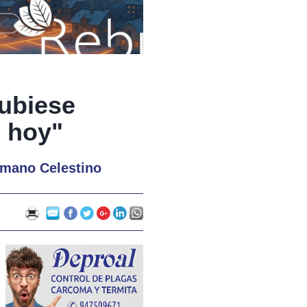
hubiese
 hoy"
rmano Celestino