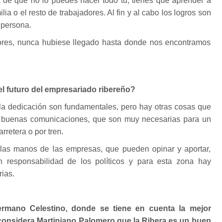
 de que no lo puedes hacer todo tú, tienes que aprender a
lia o el resto de trabajadores. Al fin y al cabo los logros son
 persona.
adores, nunca hubiese llegado hasta donde nos encontramos
el futuro del empresariado ribereño?
 la dedicación son fundamentales, pero hay otras cosas que
 buenas comunicaciones, que son muy necesarias para un
rretera o por tren.
las manos de las empresas, que pueden opinar y aportar,
on responsabilidad de los políticos y para esta zona hay
ias.
ermano Celestino, donde se tiene en cuenta la mejor
considera Martiniano Palomero que la Ribera es un buen