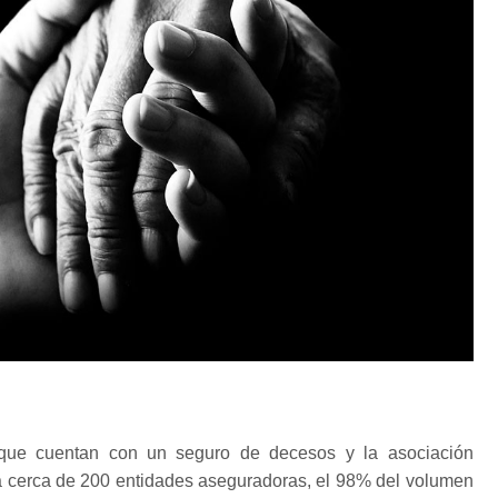
ue cuentan con un seguro de decesos y la asociación
cerca de 200 entidades aseguradoras, el 98% del volumen