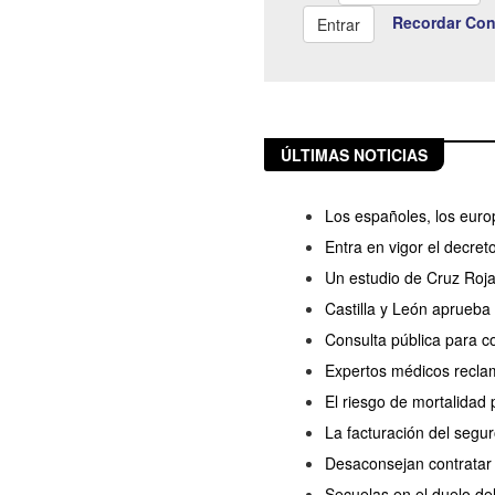
Recordar Con
ÚLTIMAS NOTICIAS
Los españoles, los europ
Entra en vigor el decret
Un estudio de Cruz Roj
Castilla y León aprueba 
Consulta pública para c
Expertos médicos reclama
El riesgo de mortalida
La facturación del seg
Desaconsejan contratar
Secuelas en el duelo de