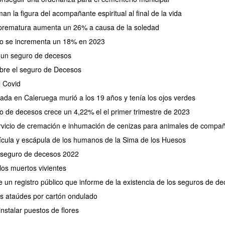
n la figura del acompañante espiritual al final de la vida
d prematura aumenta un 26% a causa de la soledad
uro se incrementa un 18% en 2023
 un seguro de decesos
bre el seguro de Decesos
l Covid
tada en Caleruega murió a los 19 años y tenía los ojos verdes
ro de decesos crece un 4,22% el el primer trimestre de 2023
rvicio de cremación e inhumación de cenizas para animales de compa
vícula y escápula de los humanos de la Sima de los Huesos
l seguro de decesos 2022
los muertos vivientes
e un registro público que informe de la existencia de los seguros de d
los ataúdes por cartón ondulado
 instalar puestos de flores