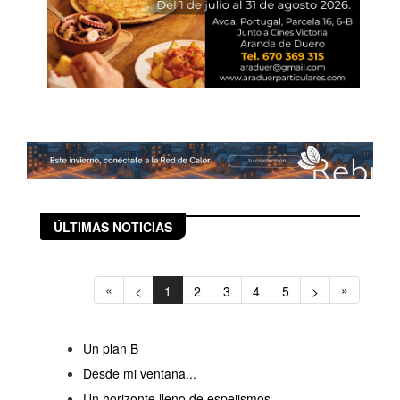
ÚLTIMAS NOTICIAS
«
»
<
1
2
3
4
5
>
Un plan B
Desde mi ventana...
Un horizonte lleno de espejismos