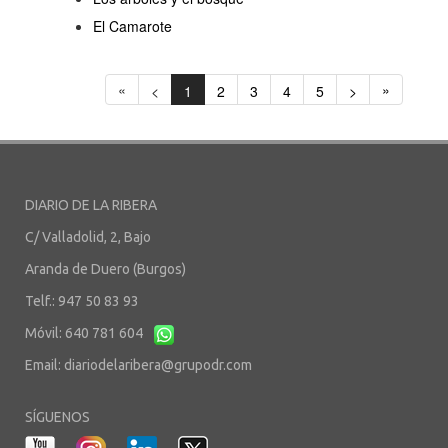
El Camarote
«
»
<
1
2
3
4
5
>
DIARIO DE LA RIBERA
C/ Valladolid, 2, Bajo
Aranda de Duero (Burgos)
Telf.: 947 50 83 93
Móvil: 640 781 604
Email:
diariodelaribera@grupodr.com
SÍGUENOS