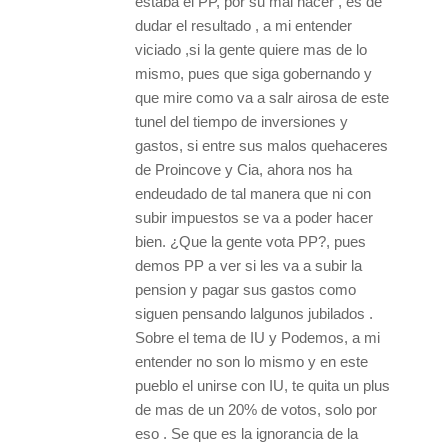
estaba el PP, por su mal hacer , es de
dudar el resultado , a mi entender
viciado ,si la gente quiere mas de lo
mismo, pues que siga gobernando y
que mire como va a salr airosa de este
tunel del tiempo de inversiones y
gastos, si entre sus malos quehaceres
de Proincove y Cia, ahora nos ha
endeudado de tal manera que ni con
subir impuestos se va a poder hacer
bien. ¿Que la gente vota PP?, pues
demos PP a ver si les va a subir la
pension y pagar sus gastos como
siguen pensando lalgunos jubilados .
Sobre el tema de IU y Podemos, a mi
entender no son lo mismo y en este
pueblo el unirse con IU, te quita un plus
de mas de un 20% de votos, solo por
eso . Se que es la ignorancia de la