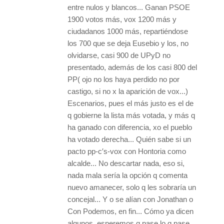
entre nulos y blancos... Ganan PSOE
1900 votos más, vox 1200 más y
ciudadanos 1000 más, repartiéndose
los 700 que se deja Eusebio y los, no
olvidarse, casi 900 de UPyD no
presentado, además de los casi 800 del
PP( ojo no los haya perdido no por
castigo, si no x la aparición de vox...)
Escenarios, pues el más justo es el de
q gobierne la lista más votada, y más q
ha ganado con diferencia, xo el pueblo
ha votado derecha... Quién sabe si un
pacto pp-c′s-vox con Hontoria como
alcalde... No descartar nada, eso si,
nada mala sería la opción q comenta
nuevo amanecer, solo q les sobraría un
concejal... Y o se alían con Jonathan o
Con Podemos, en fin... Cómo ya dicen
algunos, esperemos q pase lo q pase