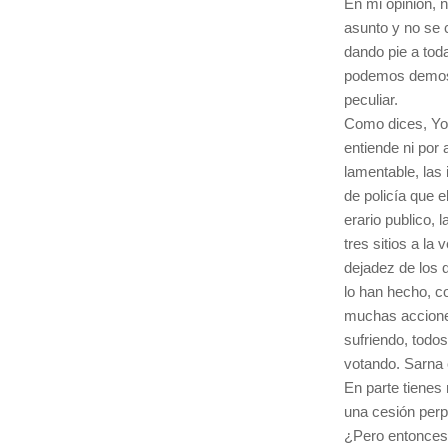
En mi opinión, n
asunto y no se 
dando pie a toda
podemos demost
peculiar.
Como dices, Yo,
entiende ni por
lamentable, las
de policía que 
erario publico, 
tres sitios a la
dejadez de los 
lo han hecho, c
muchas accione
sufriendo, todos
votando. Sarna c
En parte tienes 
una cesión perp
¿Pero entonces 