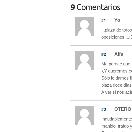
9
Comentarios
#1
Yo
...plaza de toro
oposiciones....¡
#2
Alfa
Me parece que l
¿Y queremos co
Sólo le damos l
plaza doce día
A ver si nos ac
#3
OTERO
Indudablemente
manido, traído y