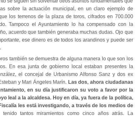
nto se siguen sin solventar otros asuntos fundamentales que
as sobre la actuación municipal, en un claro ejemplo de
que los terrenos de la plaza de toros, cifrados en 700.000
do. Tampoco el Ayuntamiento lo ha compensado con la
al año, acuerdo que también generaba muchas dudas. Ojo que
portante, ese dinero es de todos los arandinos y puede ser
.
toros también se demuestra de alguna manera lo que son los
ratos. En esa junta de gobierno local estaban presentes la
onzález, el concejal de Urbanismo Alfonso Sanz y dos ex
Esteban y Mari Ángeles Marín.
Las dos, ahora ciudadanas
ntamiento, en su día justificaron su voto a favor por la
yo leal a la alcaldesa. Hoy en día, ya fuera de la política,
iscalía les está investigando, a través de los medios de
tenido tantos miramientos como cinco años atrás. La