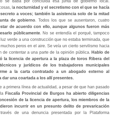
do se daba por concluida esa junta de gobierno local.
osas, l
a nocturnidad y el secretismo con el que se hacía
secreto a voces; también la asistencia solo de la mitad
unta de gobierno
. Todos los que se ausentaron, cuatro
estar de acuerdo con ello, aunque algunos fueron más
resarlo públicamente
. No se entendía el porqué, tampoco
r luz verde a una construcción que no estaba terminada, que
 muchos peros en el aire. Se veía un cierto servilismo hacia
n de contentar a una parte de la opinión pública.
Hablo de
la licencia de apertura a la plaza de toros Ribera del
écnicos y jurídicos de los trabajadores municipales
orme a la carta contratado a un abogado externo al
dar una coartada a los allí presentes.
e a primera línea de actualidad, a pesar de que han pasado
 la
Fiscalía Provincial de Burgos ha abierto diligencias
oncesión de la licencia de apertura, los miembros de la
dieron incurrir en un presunto delito de prevaricación
 través de una denuncia presentada por la Plataforma