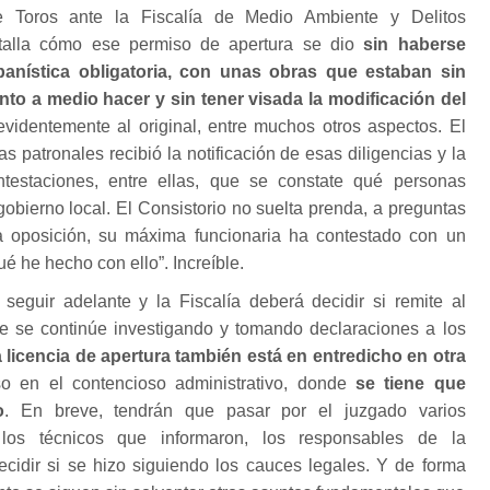
 Toros ante la Fiscalía de Medio Ambiente y Delitos
etalla cómo ese permiso de apertura se dio
sin haberse
banística obligatoria, con unas obras que estaban sin
to a medio hacer y sin tener visada la modificación del
videntemente al original, entre muchos otros aspectos. El
s patronales recibió la notificación de esas diligencias y la
ntestaciones, entre ellas, que se constate qué personas
gobierno local. El Consistorio no suelta prenda, a preguntas
a oposición, su máxima funcionaria ha contestado con un
é he hecho con ello”. Increíble.
 seguir adelante y la Fiscalía deberá decidir si remite al
 se continúe investigando y tomando declaraciones a los
a licencia de apertura también está en entredicho en otra
 en el contencioso administrativo, donde
se tiene que
o
. En breve, tendrán que pasar por el juzgado varios
 los técnicos que informaron, los responsables de la
idir si se hizo siguiendo los cauces legales. Y de forma