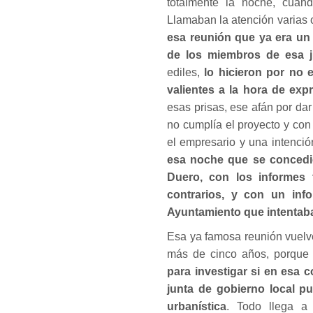
totalmente la noche, cuan
Llamaban la atención varias c
esa reunión que ya era un 
de los miembros de esa j
ediles,
lo hicieron por no 
valientes a la hora de exp
esas prisas, ese afán por da
no cumplía el proyecto y con
el empresario y una intenció
esa noche que se concedió 
Duero, con los informes t
contrarios, y con un inf
Ayuntamiento que intentaba 
Esa ya famosa reunión vuelv
más de cinco años, porque
para investigar si en esa c
junta de gobierno local pu
urbanística
. Todo llega a