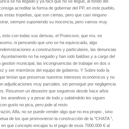
unca se ha llegado y ya fácil que no se llegue, al fondo del
consiga acreditar la forma de gobernar del PP, en este pueblo,
s estas tropelías, que son ciertas, pero que casi ninguno
rar, siempre suponiendo su inocencia, pero vamos muy
 esto con todas sus derivas, el Proincove, que mo. se
 asomo, ni pensando que uno se ha equivocado, algo
 indemnizaciones a constructores y particulares, las denuncias
el Ayuntamiento no ha seguido y han sido baldías y a cargo del
la gestión municipal, las incongruencias de trabajar en dos o
 vez y ser miembros del equipo de gobierno. Y Sobre todo la
que tenían que preservar nuestros intereses económicos y no
on adjudicaciones muy parciales. sin perseguir por negligencia
s. Resumen un desastre que seguimos desde hace años
 los arandinos y a pesar de todo y sabiéndolo les siguen
on gusto no pica, pero jode al resto
razón, Alfa, no se puede vender algo que no era propio , sino
etua de los que promovieron la construcción de la “CHATA “,
en que concepto encajas tu el pago de esos 7000.000 € al