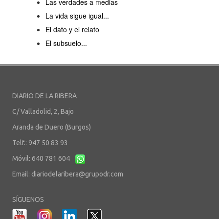
Las verdades a medias
La vida sigue igual...
El dato y el relato
El subsuelo...
DIARIO DE LA RIBERA
C/ Valladolid, 2, Bajo
Aranda de Duero (Burgos)
Telf.: 947 50 83 93
Móvil: 640 781 604
Email:
diariodelaribera@grupodr.com
SÍGUENOS