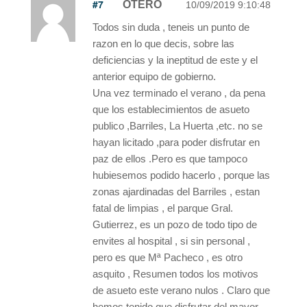
#7
OTERO
10/09/2019 9:10:48
Todos sin duda , teneis un punto de
razon en lo que decis, sobre las
deficiencias y la ineptitud de este y el
anterior equipo de gobierno.
Una vez terminado el verano , da pena
que los establecimientos de asueto
publico ,Barriles, La Huerta ,etc. no se
hayan licitado ,para poder disfrutar en
paz de ellos .Pero es que tampoco
hubiesemos podido hacerlo , porque las
zonas ajardinadas del Barriles , estan
fatal de limpias , el parque Gral.
Gutierrez, es un pozo de todo tipo de
envites al hospital , si sin personal ,
pero es que Mª Pacheco , es otro
asquito , Resumen todos los motivos
de asueto este verano nulos . Claro que
hemos tenido que disfrutar del mayor