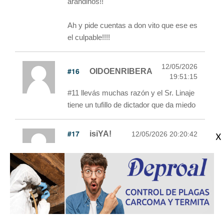
arandinos!!
Ah y pide cuentas a don vito que ese es
el culpable!!!!
12/05/2026
#16
OIDOENRIBERA
19:51:15
#11 llevás muchas razón y el Sr. Linaje
tiene un tufillo de dictador que da miedo
#17
isiYA!
12/05/2026 20:20:42
Comedia involuntaria que #13
TorosEnAranda haya escrito
"Asociación zorros en Aranda".
#18
victor_1
12/05/2026 20:49:03
Vivan los toros. Deseando que esto se