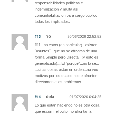
responsabilidades políticas e
indemnización y multa así
comoinhabilitacion para cargo público
todos los implicados.
#13
Yo
30/06/2026 22:52:52
#11...no estos (en particular)...existen
"asuntos"...que no se afrontan de una
forma Simple pero Directa...(y esto es
generalizado)....El "porque"...no lo sé...
...si las cosas están en orden...no veo
motivos por los cuales no se afronten
directamente los problemas...
#14
dela
01/07/2026 0:04:25
Lo que están haciendo no es otra cosa
que escurrir el bulto, no afrontar la