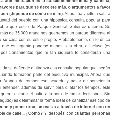
a administración es lo suficientemente lenta y cansina,
ayores para que se decelere más, o argumentos a favor
guen (depende de cómo se mire).
Ahora, ha vuelto a salir a
luntad del pueblo con una hipotética consulta popular para
obre qué estilo de Parque General Gutiérrez quieren. Se
más de 35.000 arandinos querremos un parque diferente al
a su casa con su estilo propio. Probablemente, en lo único
que es urgente ponerse manos a la obra, e incluso (es
posicionamientos que ni tan siquiera lo consideran una
da se defiende a ultranza esa consulta popular que, según
cuando formaban parte del ejecutivo municipal. Ahora que
ir Aranda de romper ese acuerdo y pasar de someter la
i entender, además de servir para dilatar los tiempos, este
querer escurrir el bulto a la hora de tomar decisiones. Sin
iagudo) es determinar la forma ideal de canalizar ese tipo de
censo y poner urna, se realiza a través de internet con un
pie de calle... ¿Cómo?
Y, después, con
cuántas personas