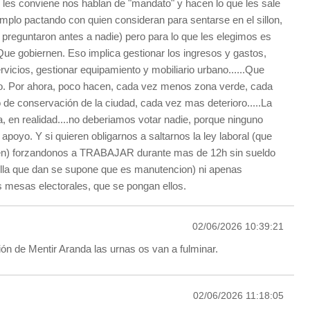
les conviene nos hablan de "mandato" y hacen lo que les sale
emplo pactando con quien consideran para sentarse en el sillon,
 preguntaron antes a nadie) pero para lo que les elegimos es
Que gobiernen. Eso implica gestionar los ingresos y gastos,
vicios, gestionar equipamiento y mobiliario urbano......Que
o. Por ahora, poco hacen, cada vez menos zona verde, cada
 de conservación de la ciudad, cada vez mas deterioro.....La
a, en realidad....no deberiamos votar nadie, porque ninguno
poyo. Y si quieren obligarnos a saltarnos la ley laboral (que
den) forzandonos a TRABAJAR durante mas de 12h sin sueldo
illa que dan se supone que es manutencion) ni apenas
 mesas electorales, que se pongan ellos.
02/06/2026 10:39:21
ón de Mentir Aranda las urnas os van a fulminar.
02/06/2026 11:18:05