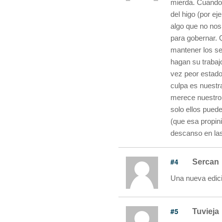
mierda. Cuando 
del higo (por ej
algo que no nos
para gobernar. 
mantener los ser
hagan su trabaj
vez peor estado
culpa es nuestr
merece nuestro a
solo ellos pue
(que esa propin
descanso en las
#4
Sercan
Una nueva edici
#5
Tuvieja