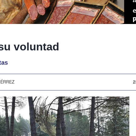
 su voluntad
tas
IÉRREZ