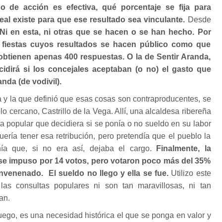
o de acción es efectiva, qué porcentaje se fija para
eal existe para que ese resultado sea vinculante.
Desde
Ni en esta, ni otras que se hacen o se han hecho. Por
 fiestas cuyos resultados se hacen público como que
 obtienen apenas 400 respuestas. O la de Sentir Aranda,
idirá si los concejales aceptaban (o no) el gasto que
nda (de vodivil).
 y la que definió que esas cosas son contraproducentes, se
lo cercano, Castrillo de la Vega. Allí, una alcaldesa ribereña
a popular que decidiera si se ponía o no sueldo en su labor
uería tener esa retribución, pero pretendía que el pueblo la
ía que, si no era así, dejaba el cargo.
Finalmente, la
í se impuso por 14 votos, pero votaron poco más del 35%
nvenenado. El sueldo no llego y ella se fue.
Utilizo este
as consultas populares ni son tan maravillosas, ni tan
an.
uego, es una necesidad histórica el que se ponga en valor y