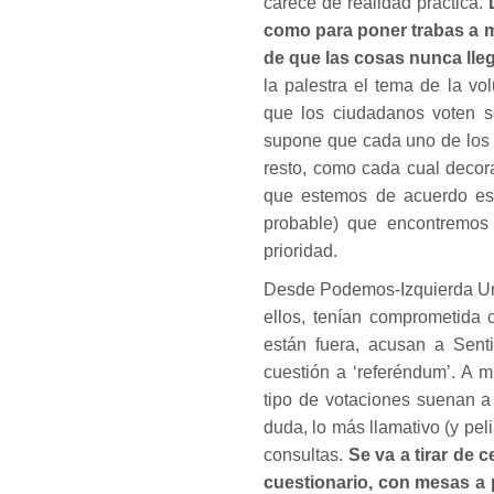
carece de realidad práctica.
L
como para poner trabas a m
de que las cosas nunca lle
la palestra el tema de la vo
que los ciudadanos voten s
supone que cada uno de los 
resto, como cada cual decor
que estemos de acuerdo es 
probable) que encontremos 
prioridad.
Desde Podemos-Izquierda Uni
ellos, tenían comprometida 
están fuera, acusan a Sent
cuestión a ‘referéndum’. A m
tipo de votaciones suenan a 
duda, lo más llamativo (y pel
consultas.
Se va a tirar de 
cuestionario, con mesas a 