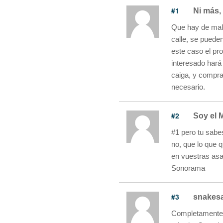
#1
Ni más,
Que hay de malo
calle, se puede
este caso el p
interesado hará
caiga, y compra
necesario.
#2
Soy el 
#1 pero tu sabe
no, que lo que 
en vuestras asa
Sonorama
#3
snakesa
Completamente d