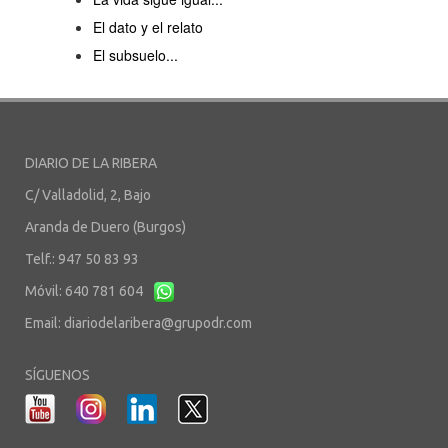
El dato y el relato
El subsuelo...
DIARIO DE LA RIBERA
C/ Valladolid, 2, Bajo
Aranda de Duero (Burgos)
Telf.: 947 50 83 93
Móvil: 640 781 604
Email:
diariodelaribera@grupodr.com
SÍGUENOS