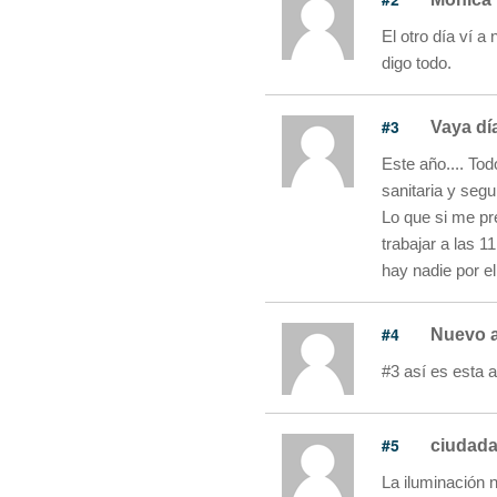
El otro día ví a
digo todo.
#3
Vaya dí
Este año.... Tod
sanitaria y seg
Lo que si me pre
trabajar a las 
hay nadie por el
#4
Nuevo 
#3 así es esta 
#5
ciudad
La iluminación 