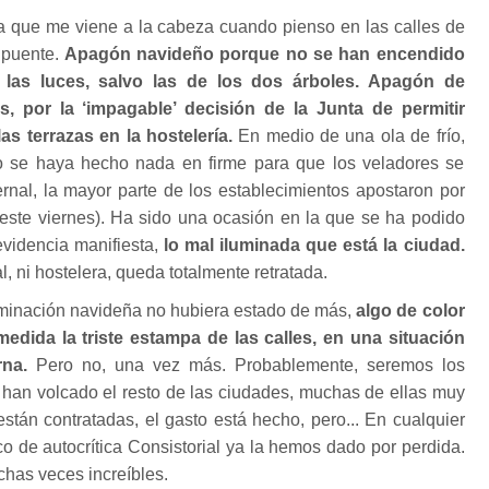
ra que me viene a la cabeza cuando pienso en las calles de
 puente.
Apagón navideño porque no se han encendido
) las luces, salvo las de los dos árboles. Apagón de
s, por la ‘impagable’ decisión de la Junta de permitir
as terrazas en la hostelería.
En medio de una ola de frío,
o se haya hecho nada en firme para que los veladores se
rnal, la mayor parte de los establecimientos apostaron por
e este viernes). Ha sido una ocasión en la que se ha podido
evidencia manifiesta,
lo mal iluminada que está la ciudad.
 ni hostelera, queda totalmente retratada.
uminación navideña no hubiera estado de más,
algo de color
edida la triste estampa de las calles, en una situación
na.
Pero no, una vez más. Probablemente, seremos los
 han volcado el resto de las ciudades, muchas de ellas muy
stán contratadas, el gasto está hecho, pero... En cualquier
o de autocrítica Consistorial ya la hemos dado por perdida.
has veces increíbles.