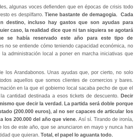
des, algunas voces defienden que en épocas de crisis todo
esto es despilfarro.
Tiene bastante de demagogia. Cada
un destino, incluso hay gastos que son ayudas para
ier caso, la realidad dice que ni tan siquiera se agotará
ue se había reservado este año para este tipo de
s no se entiende cómo teniendo capacidad económica, no
 la administración local a poner en marcha iniciativas que
e los Arandabonos. Unas ayudas que, por cierto, no solo
a todos aquellos que somos clientes de comercios y bares.
rmación en la que el gobierno local sacaba pecho de que el
la cantidad destinada a esos tickets de descuento.
Decir
mismo que decir la verdad. La partida será doble porque
tado (200.000 euros), al no ser capaces de articular los
 a los 200.000 del año que viene.
Así sí. Tirando de ironía,
que los de este año, que se anunciaron en mayo y nunca han
tidad que quieran.
Total, el papel lo aguanta todo.