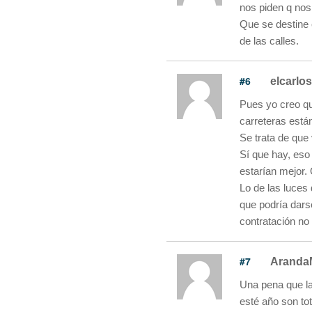
nos piden q nos
Que se destine 
de las calles.
#6
elcarlos
Pues yo creo qu
carreteras está
Se trata de qu
Sí que hay, eso
estarían mejor. 
Lo de las luces
que podría dars
contratación no
#7
Aranda
Una pena que la
esté año son to