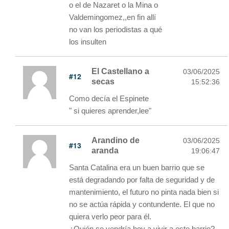
o el de Nazaret o la Mina o
Valdemingomez,,en fin allí
no van los periodistas a qué
los insulten
El Castellano a
03/06/2025
#12
secas
15:52:36
Como decía el Espinete
" si quieres aprender,lee"
Arandino de
03/06/2025
#13
aranda
19:06:47
Santa Catalina era un buen barrio que se
está degradando por falta de seguridad y de
mantenimiento, el futuro no pinta nada bien si
no se actúa rápida y contundente. El que no
quiera verlo peor para él.
¿Quién se vendría hoy a vivir a este barrio?