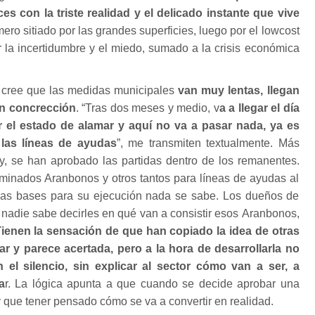
s con la triste realidad y el delicado instante que vive
ero sitiado por las grandes superficies, luego por el lowcost
or la incertidumbre y el miedo, sumado a la crisis económica
s cree que las medidas municipales
van muy lentas, llegan
in concrección
. “Tras dos meses y medio, v
a a llegar el día
r el estado de alamar y aquí no va a pasar nada, ya es
las líneas de ayudas
”, me transmiten textualmente. Más
oy, se han aprobado las partidas dentro de los remanentes.
minados Aranbonos y otros tantos para líneas de ayudas al
e las bases para su ejecución nada se sabe. Los dueños de
e nadie sabe decirles en qué van a consistir esos Aranbonos,
ienen la sensación de que han copiado la idea de otras
r y parece acertada, pero a la hora de desarrollarla no
el silencio, sin explicar al sector cómo van a ser, a
a
r. La lógica apunta a que cuando se decide aprobar una
 que tener pensado cómo se va a convertir en realidad.