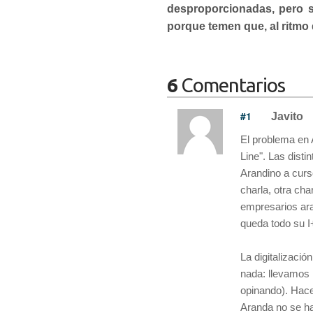
desproporcionadas, pero sí
porque temen que, al ritmo
6
Comentarios
#1
Javito
El problema en 
Line". Las disti
Arandino a curso
charla, otra char
empresarios ara
queda todo su I
La digitalizació
nada: llevamos 
opinando). Hace 
Aranda no se ha