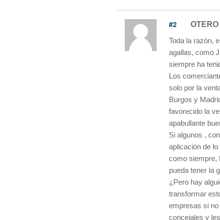
#2
OTERO
Toda la razón, e
agallas, como J
siempre ha teni
Los comerciante
solo por la vent
Burgos y Madrid
favorecido la v
apabullante buen 
Si algunos , co
aplicación de lo
como siempre, l
pueda tener la g
¿Pero hay algu
transformar est
empresas si no 
concejales y le