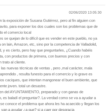
02/06/2020 13:05:30
n la exposición de Susana Gutiérrez, pero al fin alguien con
avito, para exponer los dos cuales son los problemas que de
do el comercio local
s se quejan de lo difícil que es vender en este pueblo, no ya
a on lain, Amazon, etc, sino por la competencia de Valladolid,
, y es cierto, pero hay que preguntarles, ¿Cuando habéis
eta, con productos de primera, con buenos precios y con
trato al cliente.
n las nuevas técnicas de ventas , pero ,mal carácter, mala
 aprendido , resulta funesto para el comercio y lo grave es
os caciques, que intentan mangonear el buen ambiente, que
ente joven. total un desastre.
ien del AYUNTAMIENTO, preparado y con ganas de
o, es baladí el preguntar?. La verdad como se va a ayudar a
se conoce el problema que ahora les ha acaecido y llegan los
s van a ayudar ¿a que? si a caer por desgracia