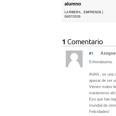
alumno
LA RIBERA... EMPRENDE |
06/07/2026
1
Comentario
#1
Azogue
Enhorabuena.
AVAN , es una d
apesar de ser u
Vienen malos tie
mantenerse ahí
Eso que han baj
mundial de vino
Felicidades!