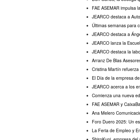
FAE ASEMAR impulsa la
JEARCO destaca a Auto 
Últimas semanas para c
JEARCO destaca a Ánge
JEARCO lanza la Escue
JEARCO destaca la labo
Arranz De Blas Asesor
Cristina Martín refuerza
El Día de la empresa de
JEARCO acerca a los emp
Comienza una nueva ed
FAE ASEMAR y CaixaBank
Ana Melero Comunicació
Foro Duero 2025: Un esp
La Feria de Empleo y E
ShiroKuni, empresa de