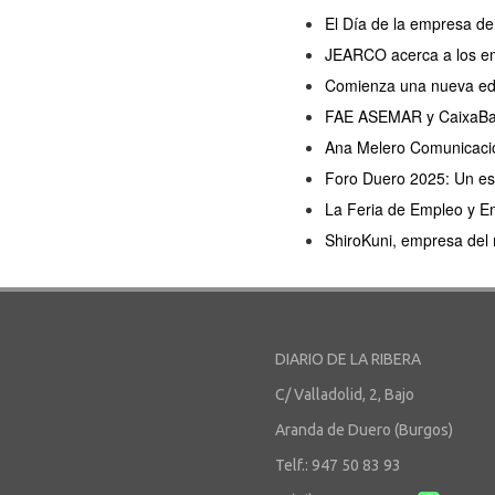
El Día de la empresa de
JEARCO acerca a los emp
Comienza una nueva ed
FAE ASEMAR y CaixaBank
Ana Melero Comunicació
Foro Duero 2025: Un esp
La Feria de Empleo y E
ShiroKuni, empresa de
DIARIO DE LA RIBERA
C/ Valladolid, 2, Bajo
Aranda de Duero (Burgos)
Telf.: 947 50 83 93