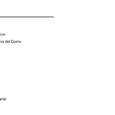
umno
era del Duero
rial