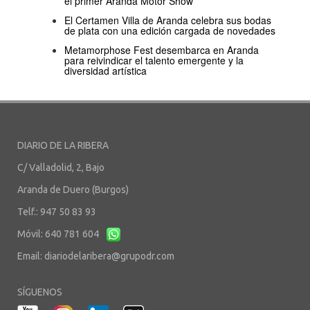
el primer Aranda Motor Show
El Certamen Villa de Aranda celebra sus bodas
de plata con una edición cargada de novedades
Metamorphose Fest desembarca en Aranda
para reivindicar el talento emergente y la
diversidad artística
DIARIO DE LA RIBERA
C/ Valladolid, 2, Bajo
Aranda de Duero (Burgos)
Telf.: 947 50 83 93
Móvil: 640 781 604
Email:
diariodelaribera@grupodr.com
SÍGUENOS