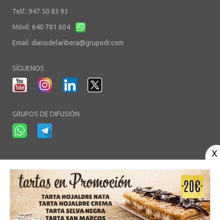
Telf.: 947 50 83 93
Móvil: 640 781 604
Email:
diariodelaribera@grupodr.com
SÍGUENOS
GRUPOS DE DIFUSIÓN
-
-
-
Aviso Legal
Política de Privacidad
Política de Cookies
Área privada