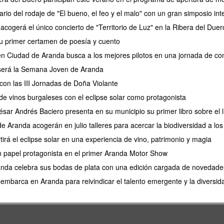
ario del rodaje de "El bueno, el feo y el malo" con un gran simposio int
acogerá el único concierto de "Territorio de Luz" en la Ribera del Duer
u primer certamen de poesía y cuento
en Ciudad de Aranda busca a los mejores pilotos en una jornada de com
 será la Semana Joven de Aranda
con las III Jornadas de Doña Violante
e vinos burgaleses con el eclipse solar como protagonista
César Andrés Baciero presenta en su municipio su primer libro sobre el
de Aranda acogerán en julio talleres para acercar la biodiversidad a l
irá el eclipse solar en una experiencia de vino, patrimonio y magia
 un papel protagonista en el primer Aranda Motor Show
anda celebra sus bodas de plata con una edición cargada de novedade
barca en Aranda para reivindicar el talento emergente y la diversidad