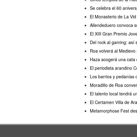
Se celebra el 60 anivers
El Monasterio de La Vid 
Allendeduero convoca s
El XIII Gran Premio Jov
Del rock al gaming: así
Roa volverá al Medievo 
Haza acogerá una cata d
El periodista arandino 
Los barrios y pedanías 
Moradillo de Roa convert
El talento local tendrá
El Certamen Villa de Ar
Metamorphose Fest desem