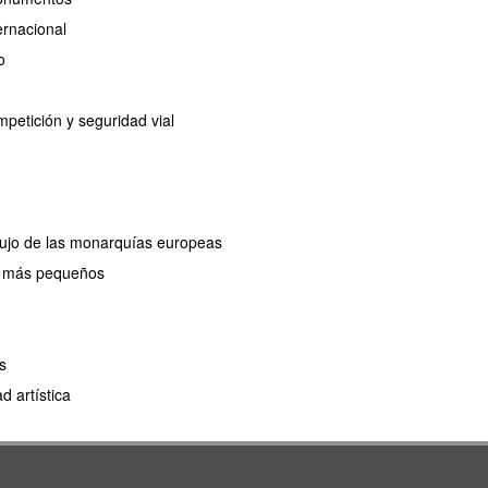
ernacional
o
petición y seguridad vial
 lujo de las monarquías europeas
os más pequeños
s
 artística