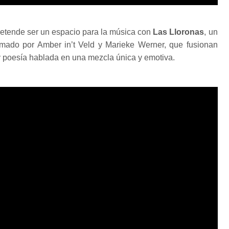
pretende ser un espacio para la música con
Las Lloronas
, un
mado por Amber in’t Veld y Marieke Werner, que fusionan
 y poesía hablada en una mezcla única y emotiva.