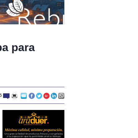
pa para
5