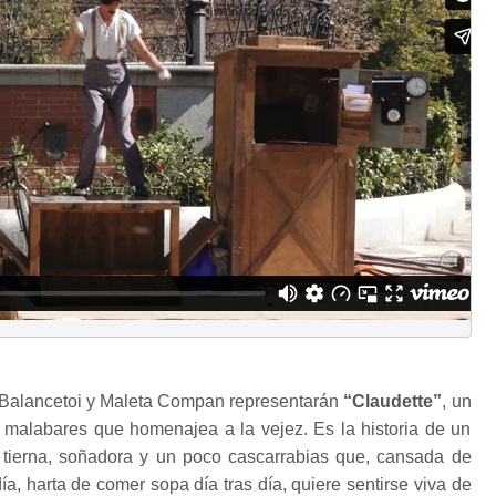
s Balancetoi y Maleta Compan representarán
“Claudette”
, un
 malabares que homenajea a la vejez. Es la historia de un
 tierna, soñadora y un poco cascarrabias que, cansada de
día, harta de comer sopa día tras día, quiere sentirse viva de