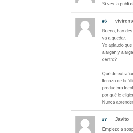
Si ves la publi
#6
viviren
Bueno, han despl
va a quedar.
Yo aplaudo que 
alargan y alarg
centro?
Qué de extrañar
llenazo de la úl
productora loca
por qué le eligi
Nunca aprenderán
#7
Javito
Empiezo a sospe