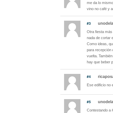
me da lo mismo
vino no café y
#3
unodela
Otra fiesta más
nada de cortar el
Como ideas, que
para recepción d
vuelta. También 
hay que beber pa
#4
ricapos
Ese edificio no 
#5
unodela
Contestando a 