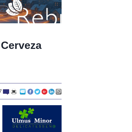
a Cerveza
7