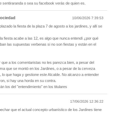
 de sentiraranda o sea su facebook verás de quien es.
sociedad
10/06/2026 7:39:53
azado la fiesta de la plaza 7 de agosto a los jardines, y allí se
la fiesta acabe a las 12, es algo que nunca entendí ¿por qué
aban las supuestas verbenas si no son fiestas y están en el
 que a los comentaristas no les parezca bien, a pesar del
tima que se montó en los Jardines, o a pesar de la cerveza
l, lo que haga y gestione este Alcalde. No alcanzo a entender
eron, si hay una horda en su contra.
 los del "entendimiento" en los titulares
17/06/2026 12:36:22
char que el actual concepto urbanístico de los Jardines tiene