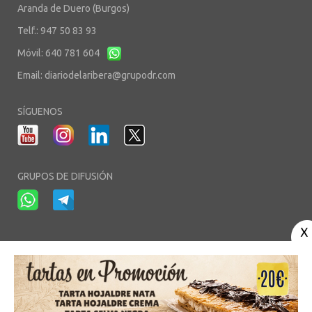
Aranda de Duero (Burgos)
Telf.: 947 50 83 93
Móvil: 640 781 604
Email:
diariodelaribera@grupodr.com
SÍGUENOS
GRUPOS DE DIFUSIÓN
-
-
-
Aviso Legal
Política de Privacidad
Política de Cookies
Área privada