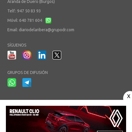
Aranda de Duero (Burgos)
Telf.: 947 50 83 93
Móvil: 640 781 604
Email:
diariodelaribera@grupodr.com
SÍGUENOS
GRUPOS DE DIFUSIÓN
-
-
-
Aviso Legal
Política de Privacidad
Política de Cookies
Área privada