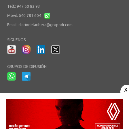
Telf.: 947 50 83 93
Móvil: 640 781 604
Email:
diariodelaribera@grupodr.com
SÍGUENOS
GRUPOS DE DIFUSIÓN
-
-
-
Aviso Legal
Política de Privacidad
Política de Cookies
Área privada