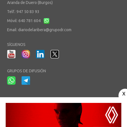
Aranda de Duero (Burgos)
Telf.: 947 50 83 93
Móvil: 640 781 604
Email:
diariodelaribera@grupodr.com
SÍGUENOS
GRUPOS DE DIFUSIÓN
-
-
-
Aviso Legal
Política de Privacidad
Política de Cookies
Área privada