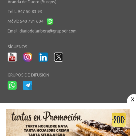
Aranda de Duero (Burgos)
Telf.: 947 50 83 93
Móvil: 640 781 604
Email:
diariodelaribera@grupodr.com
SÍGUENOS
GRUPOS DE DIFUSIÓN
-
-
-
Aviso Legal
Política de Privacidad
Política de Cookies
Área privada