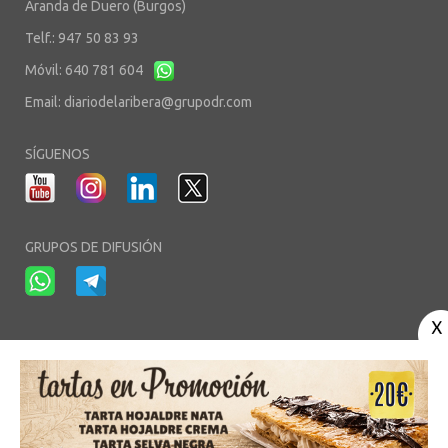
Aranda de Duero (Burgos)
Telf.: 947 50 83 93
Móvil: 640 781 604
Email:
diariodelaribera@grupodr.com
SÍGUENOS
GRUPOS DE DIFUSIÓN
-
-
-
Aviso Legal
Política de Privacidad
Política de Cookies
Área privada