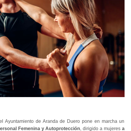
del Ayuntamiento de Aranda de Duero pone en marcha un
 Personal Femenina y Autoprotección
, dirigido a mujeres
a