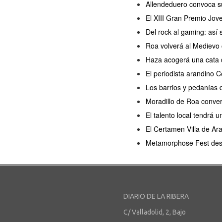
Allendeduero convoca s
El XIII Gran Premio Jov
Del rock al gaming: así
Roa volverá al Medievo 
Haza acogerá una cata d
El periodista arandino 
Los barrios y pedanías 
Moradillo de Roa convert
El talento local tendrá
El Certamen Villa de Ar
Metamorphose Fest desem
DIARIO DE LA RIBERA
C/ Valladolid, 2, Bajo