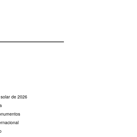
e solar de 2026
a
monumentos
ernacional
o