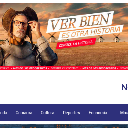
N
anda
Comarca
Cultura
Deportes
Economía
Má