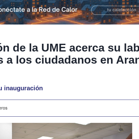
ón de la UME acerca su la
 a los ciudadanos en Ara
u inauguración
eros