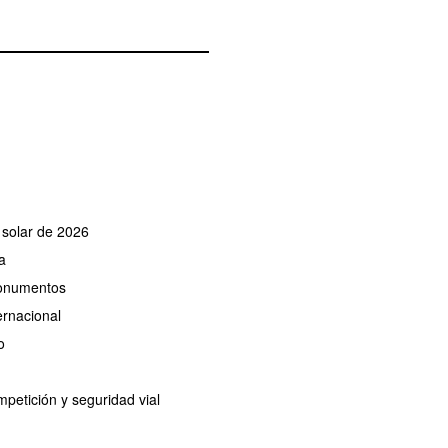
e solar de 2026
a
monumentos
ernacional
o
petición y seguridad vial