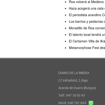
Roa volverá al Medievo 
Haza acogerá una cata d
El periodista arandino 
Los barrios y pedanías 
Moradillo de Roa convert
El talento local tendrá
El Certamen Villa de Ar
Metamorphose Fest desem
DIARIO DE LA RIBERA
C/ Valladolid, 2, Bajo
Aranda de Duero (Burgos)
Telf.: 947 50 83 93
Móvil: 640 781 604