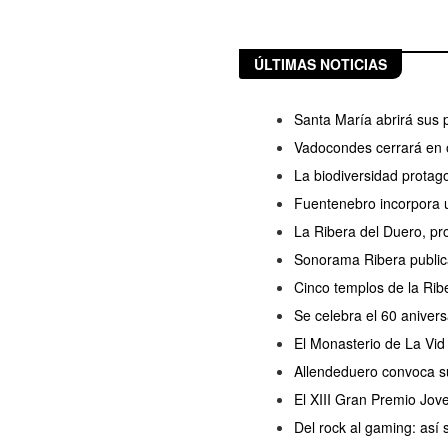
ÚLTIMAS NOTICIAS
Santa María abrirá sus 
Vadocondes cerrará en o
La biodiversidad protag
Fuentenebro incorpora u
La Ribera del Duero, pro
Sonorama Ribera publica
Cinco templos de la Rib
Se celebra el 60 anivers
El Monasterio de La Vid 
Allendeduero convoca s
El XIII Gran Premio Jov
Del rock al gaming: así