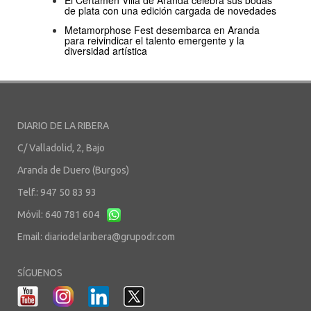
El Certamen Villa de Aranda celebra sus bodas
de plata con una edición cargada de novedades
Metamorphose Fest desembarca en Aranda
para reivindicar el talento emergente y la
diversidad artística
DIARIO DE LA RIBERA
C/ Valladolid, 2, Bajo
Aranda de Duero (Burgos)
Telf.: 947 50 83 93
Móvil: 640 781 604
Email:
diariodelaribera@grupodr.com
SÍGUENOS