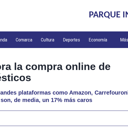
PARQUE I
anda
Comarca
Cultura
Deportes
Economía
Má
ra la compra online de
sticos
randes plataformas como Amazon, Carrefouronli
son, de media, un 17% más caros