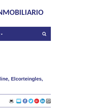
NMOBILIARIO
s
ne, Elcorteingles,