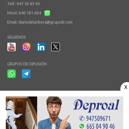
Telf.: 947 50 83 93
Móvil: 640 781 604
Email:
diariodelaribera@grupodr.com
SÍGUENOS
GRUPOS DE DIFUSIÓN
-
-
-
Aviso Legal
Política de Privacidad
Política de Cookies
Área privada