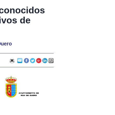
econocidos
ivos de
Duero