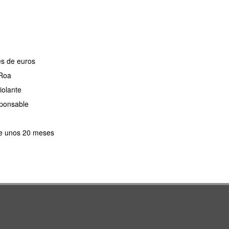
es de euros
 Roa
iolante
sponsable
 de unos 20 meses