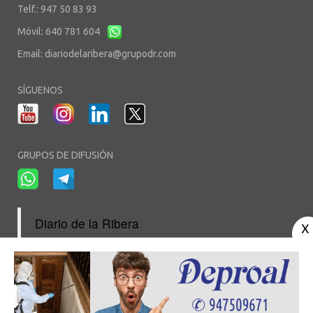
Telf.: 947 50 83 93
Móvil: 640 781 604
Email:
diariodelaribera@grupodr.com
SÍGUENOS
GRUPOS DE DIFUSIÓN
Diario de la Ribera
-
-
-
Aviso Legal
Política de Privacidad
Política de Cookies
Área privada