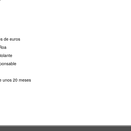
es de euros
 Roa
iolante
sponsable
 de unos 20 meses