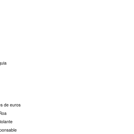
quia
es de euros
 Roa
iolante
sponsable