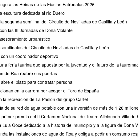
go a las Reinas de las Fiestas Patronales 2026
 escultura dedicada al río Duero
a segunda semifinal del Circuito de Novilladas de Castilla y León
con las III Jornadas de Doña Violante
e asesoramiento urbanístico
emifinales del Circuito de Novilladas de Castilla y León
 con un coordinador deportivo
na feria taurina que apuesta por la juventud y el futuro de la tauroma
an de Roa reabre sus puertas
abre el plazo para contratar personal
sicionan en la carrera por acoger el Toro de España
 la recreación de La Pasión del grupo Cartel
cia de su red de agua potable con una inversión de más de 1,28 millon
 el primer premio del II Certamen Nacional de Teatro Aficionado Villa de
Lula Goce dedicado a la historia del municipio y a la figura de Doña V
unda las instalaciones de agua de Roa y obliga a pedir un consumo re