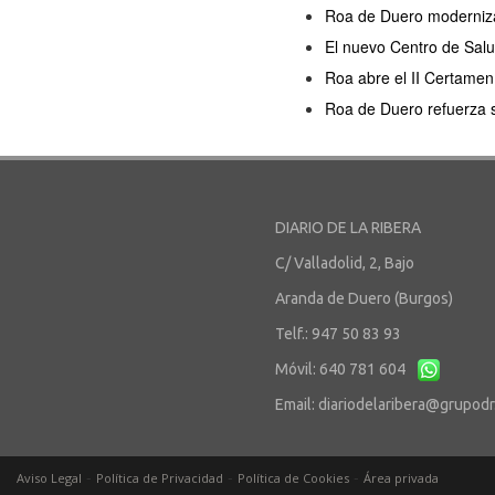
Roa de Duero moderniza 
El nuevo Centro de Salu
Roa abre el II Certamen 
Roa de Duero refuerza s
DIARIO DE LA RIBERA
C/ Valladolid, 2, Bajo
Aranda de Duero (Burgos)
Telf.: 947 50 83 93
Móvil: 640 781 604
Email:
diariodelaribera@grupod
-
-
-
Aviso Legal
Política de Privacidad
Política de Cookies
Área privada