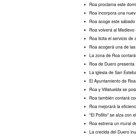
Roa proclama este domin
Roa incorpora una nueva
Roa acoge este sábado l
Roa volverá al Medievo 
Roa licita el servicio d
Roa acogerá una de las s
La zona de Roa contará
Roa de Duero presenta u
La iglesia de San Esteb
El Ayuntamiento de Roa 
Roa y Villatuelda se po
Roa también contará con
Roa mejorará la eficien
"El Pollito" se alza con
Roa estrena un mural de 
La crecida del Duero in