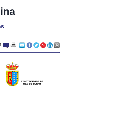
cina
as
1