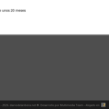
 de unos 20 meses
 - 2026. diariodelaribera.net ®. Desarrollo por
Multimedia Team
- Alojado en