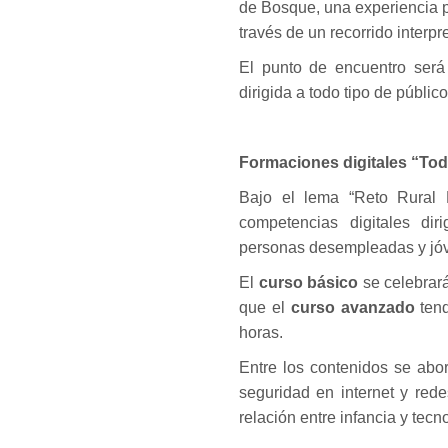
de Bosque, una experiencia p
través de un recorrido interpr
El punto de encuentro será
dirigida a todo tipo de públic
Formaciones digitales “To
Bajo el lema “Reto Rural D
competencias digitales di
personas desempleadas y jó
El
curso básico
se celebrará
que el
curso avanzado
tend
horas.
Entre los contenidos se abo
seguridad en internet y redes 
relación entre infancia y tecn