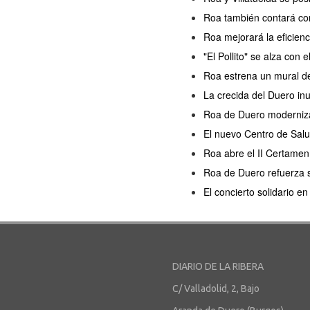
Roa también contará con
Roa mejorará la eficien
"El Pollito" se alza con
Roa estrena un mural de 
La crecida del Duero in
Roa de Duero moderniza 
El nuevo Centro de Salu
Roa abre el II Certamen 
Roa de Duero refuerza s
El concierto solidario 
DIARIO DE LA RIBERA
C/ Valladolid, 2, Bajo