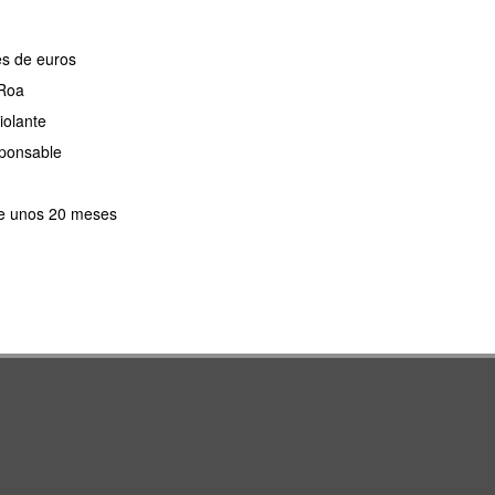
es de euros
 Roa
iolante
sponsable
 de unos 20 meses