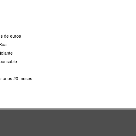
es de euros
 Roa
iolante
sponsable
 de unos 20 meses