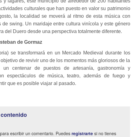
 y lagares, este municipio de alrededor de 200 habitantes
actividades culturales que han puesto en valor su patrimonio
agosto, la localidad se moverá al ritmo de esta música con
s de swing. Un maridaje entre cultura vinícola y este género
ra del Duero desde una perspectiva totalmente diferente.
Esteban de Gormaz
ia) se transformará en un Mercado Medieval durante los
 objetivo de revivir uno de los momentos más gloriosos de la
e un centenar de puestos de artesanía, gastronomía y
on espectáculos de música, teatro, además de fuego y
tir que es posible viajar al pasado.
 contenido
para escribir un comentario. Puedes
registrarte
si no tienes