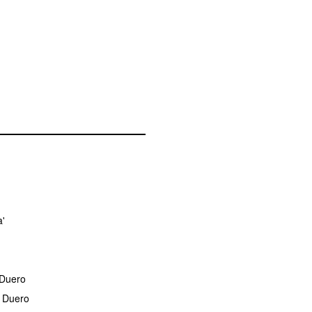
a'
 Duero
l Duero