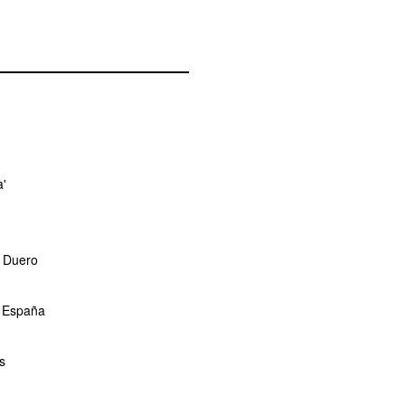
a'
l Duero
e España
s