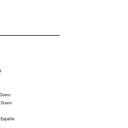
a'
 Duero
l Duero
e España