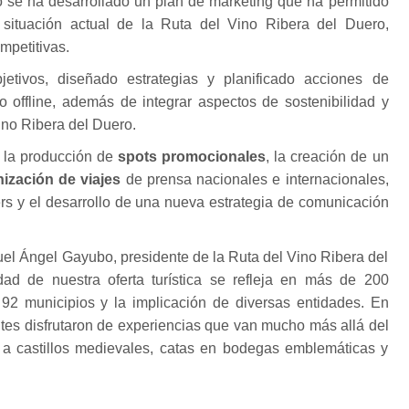
o se ha desarrollado un plan de marketing que ha permitido
 situación actual de la Ruta del Vino Ribera del Duero,
mpetitivas.
jetivos, diseñado estrategias y planificado acciones de
o offline, además de integrar aspectos de sostenibilidad y
ino Ribera del Duero.
 la producción de
spots promocionales
, la creación de un
ización de viajes
de prensa nacionales e internacionales,
ers y el desarrollo de una nueva estrategia de comunicación
uel Ángel Gayubo, presidente de la Ruta del Vino Ribera del
dad de nuestra oferta turística se refleja en más de 200
 92 municipios y la implicación de diversas entidades. En
tes disfrutaron de experiencias que van mucho más allá del
tas a castillos medievales, catas en bodegas emblemáticas y