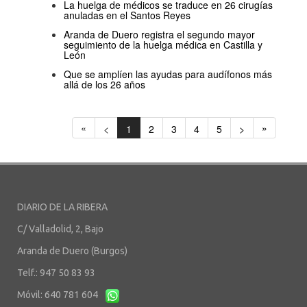
La huelga de médicos se traduce en 26 cirugías
anuladas en el Santos Reyes
Aranda de Duero registra el segundo mayor
seguimiento de la huelga médica en Castilla y
León
Que se amplíen las ayudas para audífonos más
allá de los 26 años
«
»
<
1
2
3
4
5
>
DIARIO DE LA RIBERA
C/ Valladolid, 2, Bajo
Aranda de Duero (Burgos)
Telf.: 947 50 83 93
Móvil: 640 781 604