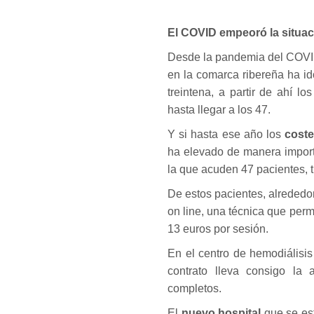
El COVID empeoró la situac
Desde la pandemia del COVID
en la comarca ribereña ha i
treintena, a partir de ahí 
hasta llegar a los 47.
Y si hasta ese año los
cost
ha elevado de manera importa
la que acuden 47 pacientes, 
De estos pacientes, alrededo
on line, una técnica que per
13 euros por sesión.
En el centro de hemodiálisi
contrato lleva consigo la 
completos.
El
nuevo hospital
que se est