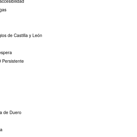
ccesibilidad
ogas
ios de Castilla y León
espera
 Persistente
da de Duero
ca