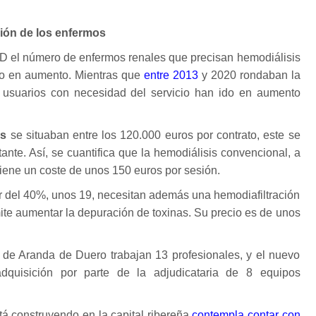
ión de los enfermos
 el número de enfermos renales que precisan hemodiálisis
do en aumento. Mientras que
entre 2013
y 2020 rondaban la
los usuarios con necesidad del servicio han ido en aumento
es
se situaban entre los 120.000 euros por contrato, este se
nte. Así, se cuantifica que la hemodiálisis convencional, a
tiene un coste de unos 150 euros por sesión.
r del 40%, unos 19, necesitan además una hemodiafiltración
mite aumentar la depuración de toxinas. Su precio es de unos
s de Aranda de Duero trabajan 13 profesionales, y el nuevo
adquisición por parte de la adjudicataria de 8 equipos
á construyendo en la capital ribereña
contempla contar con