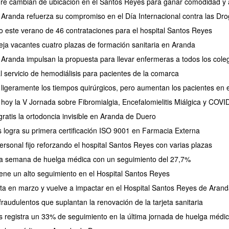
re cambian de ubicación en el Santos Reyes para ganar comodidad y a
Aranda refuerza su compromiso en el Día Internacional contra las Dr
zo este verano de 46 contrataciones para el hospital Santos Reyes
deja vacantes cuatro plazas de formación sanitaria en Aranda
 Aranda impulsan la propuesta para llevar enfermeras a todos los coleg
 servicio de hemodiálisis para pacientes de la comarca
ligeramente los tiempos quirúrgicos, pero aumentan los pacientes en 
oy la V Jornada sobre Fibromialgia, Encefalomielitis Miálgica y COVID
ratis la ortodoncia invisible en Aranda de Duero
s logra su primera certificación ISO 9001 en Farmacia Externa
rsonal fijo reforzando el hospital Santos Reyes con varias plazas
da semana de huelga médica con un seguimiento del 27,7%
ne un alto seguimiento en el Hospital Santos Reyes
ta en marzo y vuelve a impactar en el Hospital Santos Reyes de Aran
raudulentos que suplantan la renovación de la tarjeta sanitaria
s registra un 33% de seguimiento en la última jornada de huelga médi