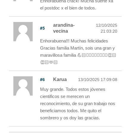
Enhorabuena crack! Mucha suerte xa
el postdoc x el bien de todos.
arandina-
12/10/2025
#5
vecina
21:03:20
Enhorabuena!!! Muchas felicidades
Gracias familia Martín, sois una gran y
maravillosa familia 💪🏻✊🏻✊🏻✊🏻✊🏻👏🏻
👏🏻🫶🏻
#6
Karua
13/10/2025 17:09:08
Muy grande. Todos estos jóvenes
cientificos se merecen un
reconocimiento, de su gran trabajo nos
beneficiamos todos. Me quito el
sombrero y os doy las gracias.