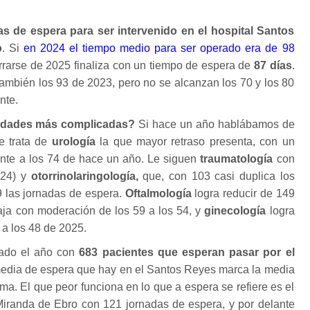
tas de espera para ser intervenido en el hospital Santos
o
. Si
en 2024 el tiempo medio para ser operado era de 98
rrarse de 2025 finaliza con un tiempo de espera de
87 días
.
ambién los 93 de 2023, pero no se alcanzan los 70 y los 80
nte.
lidades más complicadas?
Si hace un año hablábamos de
se trata de
urología
la que mayor retraso presenta, con un
ente a los 74 de hace un año. Le siguen
traumatología
con
024) y
otorrinolaringología,
que, con 103 casi duplica los
 las jornadas de espera.
Oftalmología
logra reducir de 149
aja con moderación de los 59 a los 54, y
ginecología
logra
 a los 48 de 2025.
iado el año con
683 pacientes que esperan pasar por el
media de espera que hay en el Santos Reyes marca la media
a. El que peor funciona en lo que a espera se refiere es el
Miranda de Ebro con 121 jornadas de espera, y por delante