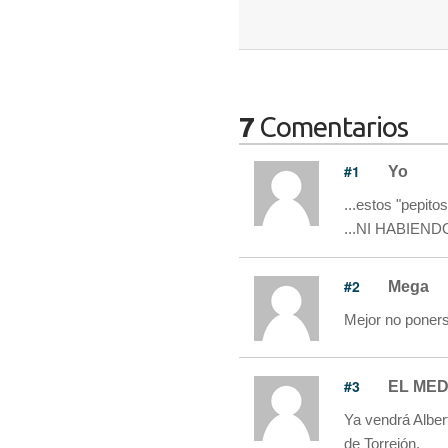
7
Comentarios
#1
Yo
...estos "pepito
...NI HABIEND
#2
Mega
Mejor no ponerse
#3
EL MED
Ya vendrá Albert
de Torrejón.