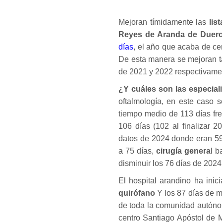
Mejoran tímidamente las
lis
Reyes de Aranda de Duer
días
, el año que acaba de ce
De esta manera se mejoran t
de 2021 y 2022 respectivame
¿Y cuáles son las especia
oftalmología, en este caso 
tiempo medio de 113 días fr
106 días (102 al finalizar 2
datos de 2024 donde eran 59
a 75 días,
cirugía genera
l b
disminuir los 76 días de 2024
El hospital arandino ha inic
quirófano
Y los 87 días de 
de toda la comunidad autónom
centro Santiago Apóstol de 