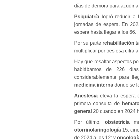
días de demora para acudir a
Psiquiatría
logró reducir a
jornadas de espera. En 202
espera hasta llegar a los 66.
Por su parte
rehabilitación
ta
multiplicar por tres esa cifra 
Hay que resaltar aspectos pos
hablábamos de 226 días
considerablemente para lle
medicina interna
donde se lo
Anestesia
eleva la espera 
primera consulta de
hemato
general
20 cuando en 2024 h
Por último,
obstetricia
mar
otorrinolaringología
15, cin
de 2024 a los 12; y
oncolog