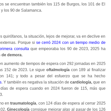
os se encuentran también los 115 de Burgos, los 101 de El
n y los 90 de Salamanca.
s quirófanos, la situación, lejos de mejorar, va en declive en
s externas. Porque si
se cerró 2024 con un tiempo medio de
primera consulta
que empeoraba los 90 de 2023, 2025 ha
s de demora.
 en aumento de tiempos de espera con 292 jornadas en 2025
las 152 de 2023. Le sigue
oftalmología
con 189 al finalizar
on 141; y todo a pesar del esfuerzo que se ha hecho
s
. Y también es negativa la situación de
cardiología,
que en
 días de espera cuando en 2024 fueron de 115, más que
3.
eno en
traumatología
, con 124 días de espera al cerrar 2025
102.
Ginecología
consigue mejorar algo al pasar de los 126