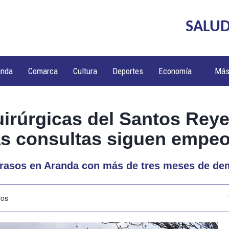
SALUD
anda
Comarca
Cultura
Deportes
Economía
Má
uirúrgicas del Santos Reye
las consultas siguen empe
etrasos en Aranda con más de tres meses de de
ros