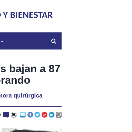
 Y BIENESTAR
s
s bajan a 87
orando
mora quirúrgica
7