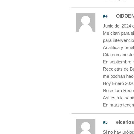
#4
OIDOE
Junio del 2024 
Me citan para e
para intervenci
Analítica y prue
Cita con anestes
En septiembre m
Recoletas de Bu
me podrían hac
Hoy Enero 2026
No estará Recol
Así está la sani
En marzo tenem
#5
elcarlos
Si no hay urólog