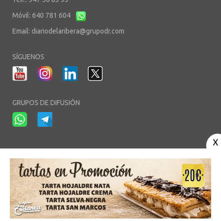
Móvil: 640 781 604
Email:
diariodelaribera@grupodr.com
SÍGUENOS
GRUPOS DE DIFUSIÓN
-
-
-
Aviso Legal
Política de Privacidad
Política de Cookies
Área privada
© Copyright 2003 - 2026. diariodelaribera.net ®. Desarrollo por
Multimedia