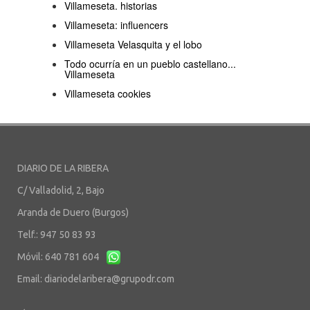
Villameseta. historias
Villameseta: influencers
Villameseta Velasquita y el lobo
Todo ocurría en un pueblo castellano...
Villameseta
Villameseta cookies
DIARIO DE LA RIBERA
C/ Valladolid, 2, Bajo
Aranda de Duero (Burgos)
Telf.: 947 50 83 93
Móvil: 640 781 604
Email:
diariodelaribera@grupodr.com